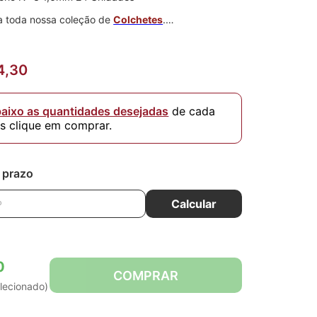
 toda nossa coleção de
Colchetes
.
Unidades.
.
4,30
 niquelado.
baixo as quantidades desejadas
de cada
is clique em comprar.
e prazo
Calcular
0
COMPRAR
lecionado)