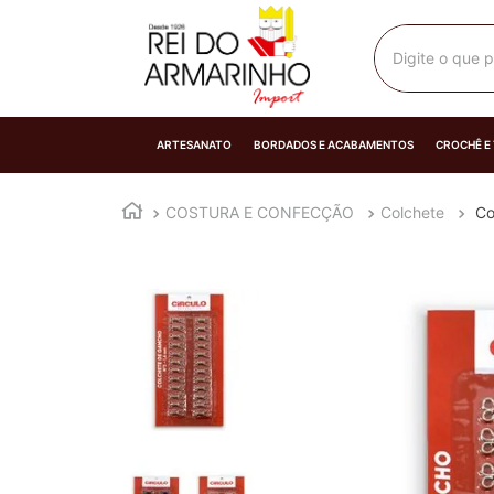
Digite o que p
ARTESANATO
BORDADOS E ACABAMENTOS
CROCHÊ E
COSTURA E CONFECÇÃO
Colchete
Co