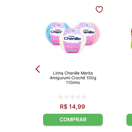
Linha Chenille Merita
Amigurumi Crochê 100g
110mts
R$
14
,
99