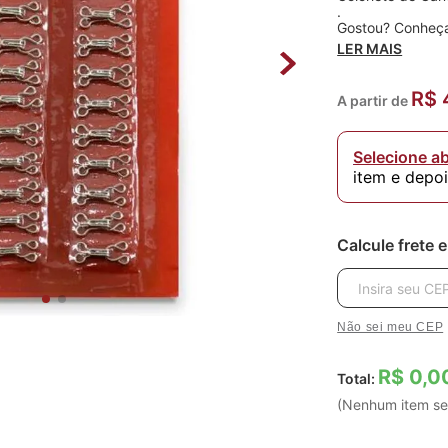
.
Gostou? Conheça
LER MAIS
Quantidade: 24 
Tamanho: 1,6mm
R$ 
A partir de
Composição: Aço
Selecione a
item e depo
Calcule frete 
Não sei meu CEP
R$ 0,0
Total:
(Nenhum item se