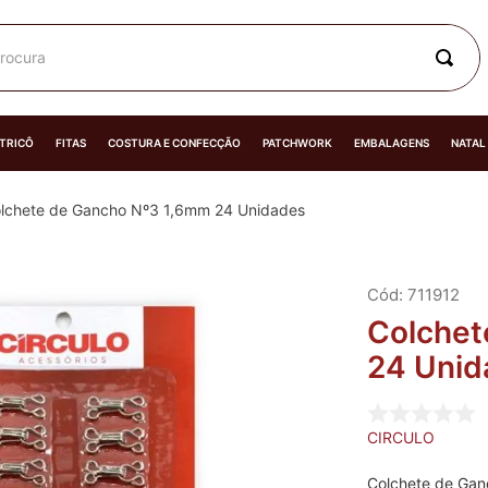
rocura
 TRICÔ
FITAS
COSTURA E CONFECÇÃO
PATCHWORK
EMBALAGENS
NATAL
lchete de Gancho Nº3 1,6mm 24 Unidades
:
711912
Colchet
24 Unid
CIRCULO
Colchete de Gan