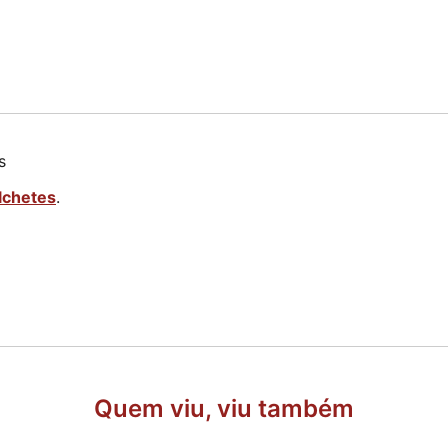
s
lchetes
.
Quem viu, viu também