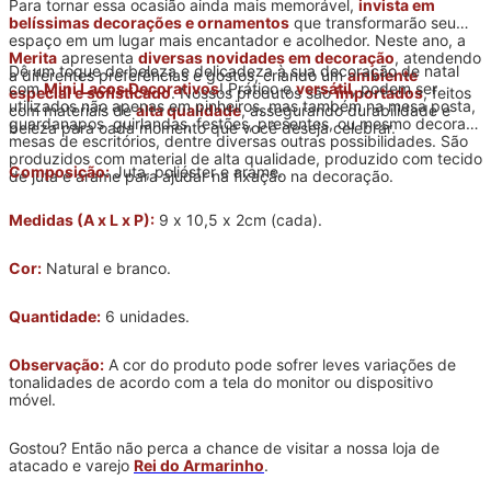
Para tornar essa ocasião ainda mais memorável,
invista em
belíssimas decorações e ornamentos
que transformarão seu
espaço em um lugar mais encantador e acolhedor. Neste ano, a
Merita
apresenta
diversas novidades em decoração
, atendendo
Dê um toque de beleza e delicadeza à sua decoração de natal
a diferentes preferências e gostos, criando um
ambiente
com
Mini Laços Decorativos
! Prático e
versátil
, podem ser
especial e sofisticado
. Nossos produtos são
importados
, feitos
utilizados não apenas em pinheiros, mas também na mesa posta,
com materiais de
alta qualidade
, assegurando durabilidade e
guardanapos, guirlandas, festões, presentes, ou mesmo decorar
beleza para cada momento que você deseja celebrar.
mesas de escritórios, dentre diversas outras possibilidades. São
produzidos com material de alta qualidade, produzido com tecido
Composição:
Juta, poliéster e arame.
de juta e arame para ajudar na fixação na decoração.
Medidas (A x L x P):
9 x 10,5 x 2cm (cada).
Cor:
Natural e branco.
Quantidade:
6 unidades.
Observação:
A cor do produto pode sofrer leves variações de
tonalidades de acordo com a tela do monitor ou dispositivo
móvel.
Gostou? Então não perca a chance de visitar a nossa loja de
atacado e varejo
Rei do Armarinho
.