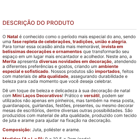
DESCRIÇÃO DO PRODUTO
O
Natal
é conhecido como o período mais especial do ano, sendo
uma
fase repleta de celebrações, tradições, união e alegria
.
Para tornar essa ocasião ainda mais memorável,
invista em
belíssimas decorações e ornamentos
que transformarão seu
espaço em um lugar mais encantador e acolhedor. Neste ano, a
Merita
apresenta
diversas novidades em decoração
, atendendo
a diferentes preferências e gostos, criando um
ambiente
especial e sofisticado
. Nossos produtos são
importados
, feitos
com materiais de
alta qualidade
, assegurando durabilidade e
beleza para cada momento que você deseja celebrar.
Dê um toque de beleza e delicadeza à sua decoração de natal
com
Mini Laços Decorativos
! Prático e
versátil
, podem ser
utilizados não apenas em pinheiros, mas também na mesa posta,
guardanapos, guirlandas, festões, presentes, ou mesmo decorar
mesas de escritórios, dentre diversas outras possibilidades. São
produzidos com material de alta qualidade, produzido com tecido
de juta e arame para ajudar na fixação na decoração.
Composição:
Juta, poliéster e arame.
Medidas (A x L x P):
9 x 10,5 x 2cm (cada).