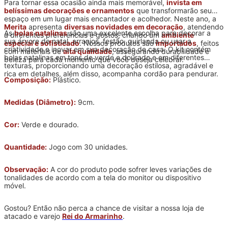
Para tornar essa ocasião ainda mais memorável,
invista em
belíssimas decorações e ornamentos
que transformarão seu
espaço em um lugar mais encantador e acolhedor. Neste ano, a
Merita
apresenta
diversas novidades em decoração
, atendendo
As
bolas natalinas
são uma excelente escolha para decorar a
a diferentes preferências e gostos, criando um
ambiente
sua árvore de natal, arranjos, festão, guirlanda ou usar a
especial e sofisticado
. Nossos produtos são
importados
, feitos
criatividade e inovar em sua decoração de casa. O kit contém
com materiais de
alta qualidade
, assegurando durabilidade e
bolas natalinas em tons de verde e dourado e em diferentes
beleza para cada momento que você deseja celebrar.
texturas, proporcionando uma decoração estilosa, agradável e
rica em detalhes, além disso, acompanha cordão para pendurar.
Composição:
Plástico.
Medidas (Diâmetro):
9cm.
Cor:
Verde e dourado.
Quantidade:
Jogo com 30 unidades.
Observação:
A cor do produto pode sofrer leves variações de
tonalidades de acordo com a tela do monitor ou dispositivo
móvel.
Gostou? Então não perca a chance de visitar a nossa loja de
atacado e varejo
Rei do Armarinho
.