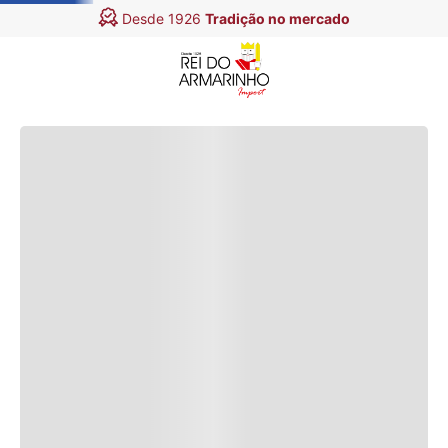
Entregamos em
todo o Brasil
Quem viu, viu também
Linha Chenille Merita
Lã Paratapet Pingouin 100g
Amigurumi Crochê 100g
100mts
110mts
R$
14
,
99
R$
19
,
99