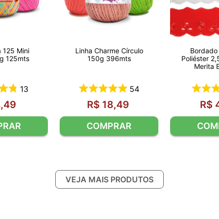
a 125 Mini
Linha Charme Círculo
Bordado 
9g 125mts
150g 396mts
Poliéster 2
Merita 
13
54
4
,
49
R$
18
,
49
R$
PRAR
COMPRAR
COM