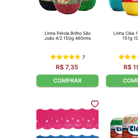
Linha Pérola Brilho São
Linha Cléa 
João 4/2 150g 460mts
151g 1
7
R$
7
,
35
R$
1
COMPRAR
COM