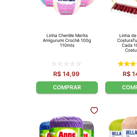
Linha Chenille Merita
Linha de
Amigurumi Crochê 100g
CosturaT
110mts
Cada 1
Costu
R$
14
,
99
R$
1
COMPRAR
COM