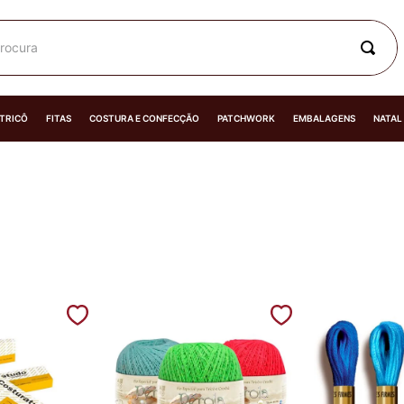
rocura
 TRICÔ
FITAS
COSTURA E CONFECÇÃO
PATCHWORK
EMBALAGENS
NATAL