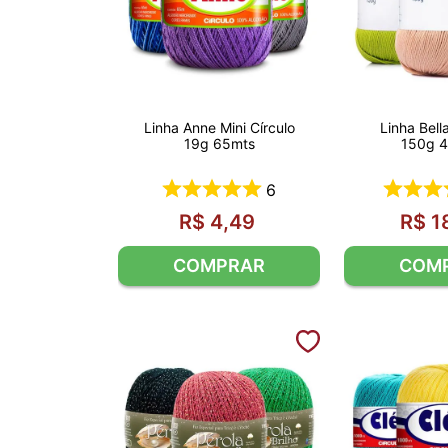
Linha Anne Mini Círculo
Linha Bell
19g 65mts
150g 
6
R$
4
,
49
R$
1
COMPRAR
COM