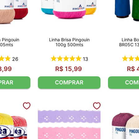
a Pingouin
Linha Brisa Pingouin
Linha Bo
405mts
100g 500mts
BR05C 13
26
13
8
,
99
R$
15
,
99
R$
PRAR
COMPRAR
COM