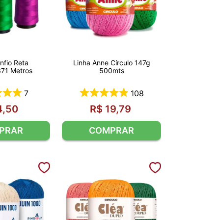
nfio Reta
Linha Anne Círculo 147g
71 Metros
500mts
7
108
4
,
50
R$
19
,
79
PRAR
COMPRAR