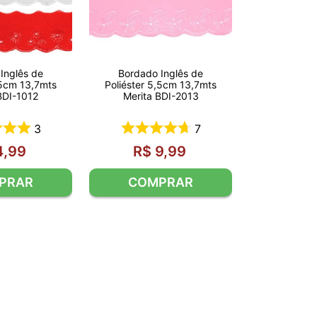
Inglês de
Bordado Inglês de
,5cm 13,7mts
Poliéster 5,5cm 13,7mts
BDI-1012
Merita BDI-2013
3
7
4
,
99
R$
9
,
99
PRAR
COMPRAR