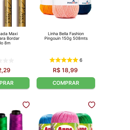
eada Maxi
Linha Bella Fashion
ara Bordar
Pingouin 150g 508mts
ulo 8m
6
2
,
29
R$
18
,
99
PRAR
COMPRAR