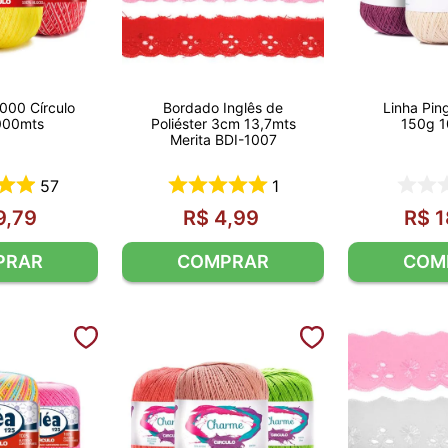
1000 Círculo
Bordado Inglês de
Linha Pin
000mts
Poliéster 3cm 13,7mts
150g 
Merita BDI-1007
57
1
9
,
79
R$
4
,
99
R$
1
PRAR
COMPRAR
COM