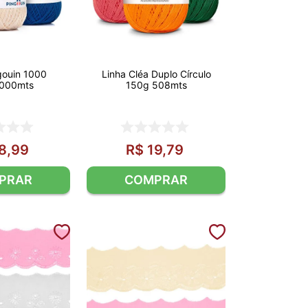
gouin 1000
Linha Cléa Duplo Círculo
1000mts
150g 508mts
8
,
99
R$
19
,
79
PRAR
COMPRAR