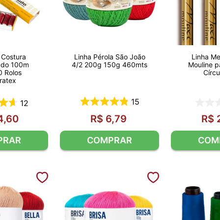
 Costura
Linha Pérola São João
Linha M
udo 100m
4/2 200g 150g 460mts
Mouline p
0 Rolos
Círc
ratex
15
12
4
,
60
R$
6
,
79
R$
PRAR
COMPRAR
COM