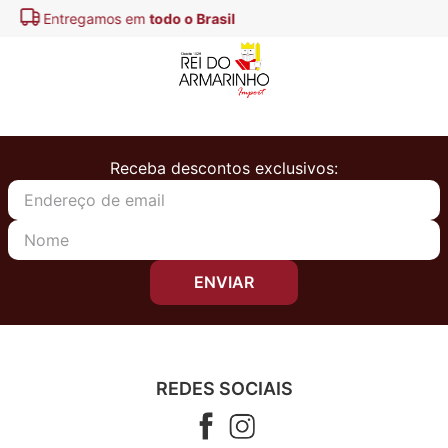
todo o Brasil
Pague em até
3x
Receba descontos exclusivos:
ENVIAR
REDES SOCIAIS