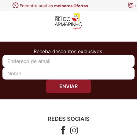
 as
Condições exclusivas
melhores Ofertas
At
Receba descontos exclusivos:
ENVIAR
REDES SOCIAIS