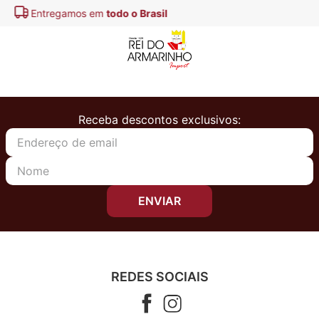
Pague em até
3x s/ juros
Receba descontos exclusivos:
ENVIAR
REDES SOCIAIS