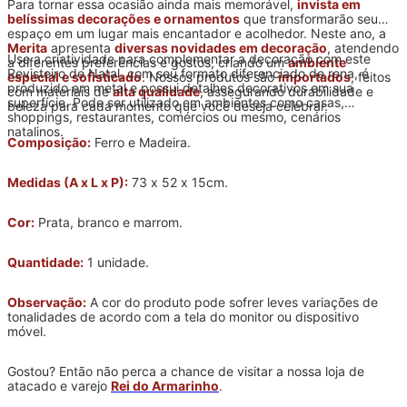
Para tornar essa ocasião ainda mais memorável,
invista em
belíssimas decorações e ornamentos
que transformarão seu
espaço em um lugar mais encantador e acolhedor. Neste ano, a
Merita
apresenta
diversas novidades em decoração
, atendendo
Use a criatividade para complementar a decoração com este
a diferentes preferências e gostos, criando um
ambiente
Revisteiro de Natal, com seu formato diferenciado de rena, é
especial e sofisticado
. Nossos produtos são
importados
, feitos
produzido em metal e possui detalhes decorativos em sua
com materiais de
alta qualidade
, assegurando durabilidade e
superfície. Pode ser utilizado em ambientes como casas,
beleza para cada momento que você deseja celebrar.
shoppings, restaurantes, comércios ou mesmo, cenários
natalinos.
Composição:
Ferro e Madeira.
Medidas (A x L x P):
73 x 52 x 15cm.
Cor:
Prata, branco e marrom.
Quantidade:
1 unidade.
Observação:
A cor do produto pode sofrer leves variações de
tonalidades de acordo com a tela do monitor ou dispositivo
móvel.
Gostou? Então não perca a chance de visitar a nossa loja de
atacado e varejo
Rei do Armarinho
.