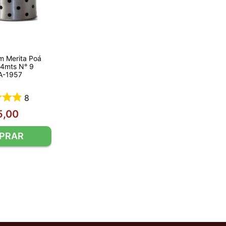
im Merita Poá
4mts N° 9
A-1957
8
5
,
00
PRAR