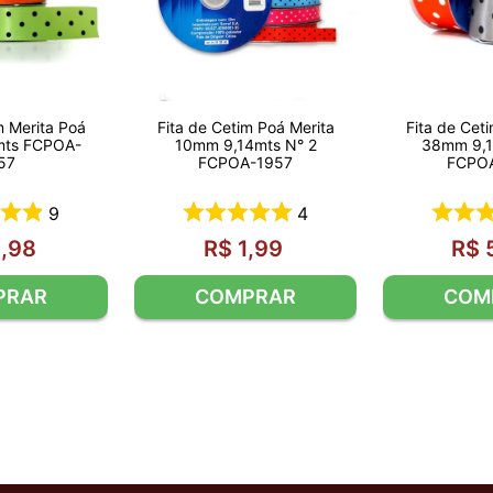
Fita de Cet
m Merita Poá
Fita de Cetim Poá Merita
38mm 9,1
mts FCPOA-
10mm 9,14mts N° 2
FCPO
57
FCPOA-1957
9
4
3
,
98
R$
1
,
99
R$
PRAR
COMPRAR
COM