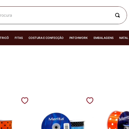
rocura
 TRICÔ
FITAS
COSTURA E CONFECÇÃO
PATCHWORK
EMBALAGENS
NATAL