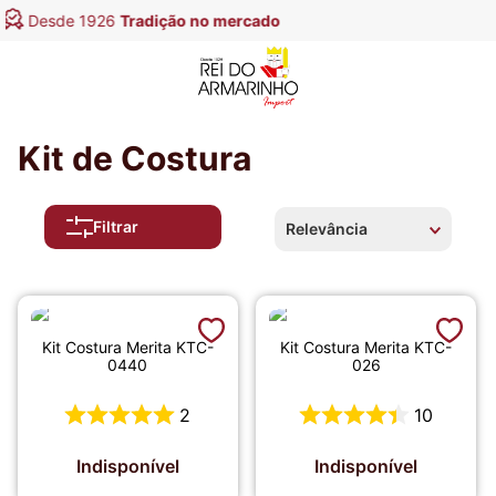
ercado
Entregamos em
todo o Bras
Kit de Costura
Filtrar
Relevância
Kit Costura Merita KTC-
Kit Costura Merita KTC-
0440
026
2
10
Indisponível
Indisponível