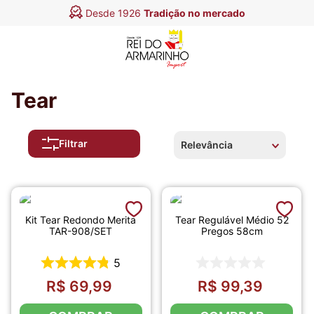
Desde 1926
Tradição no mercado
Tear
Filtrar
Relevância
Kit Tear Redondo Merita
Tear Regulável Médio 52
TAR-908/SET
Pregos 58cm
5
R$
69
,
99
R$
99
,
39