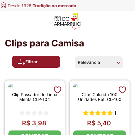
ercado
Entregamos em
todo o Bras
Clips para Camisa
Filtrar
Relevância
Clip Passador de Linha
Clips Colorido 100
Merita CLP-104
Unidades Ref: CL-100
1
R$
3
,
98
R$
5
,
40