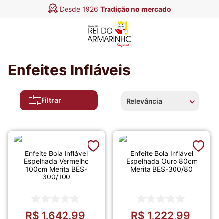
Desde 1926
Tradição no mercado
Enfeites Infláveis
Filtrar
Relevância
Enfeite Bola Inflável
Enfeite Bola Inflável
Espelhada Vermelho
Espelhada Ouro 80cm
100cm Merita BES-
Merita BES-300/80
300/100
R$
1
.
642
,
99
R$
1
.
222
,
99