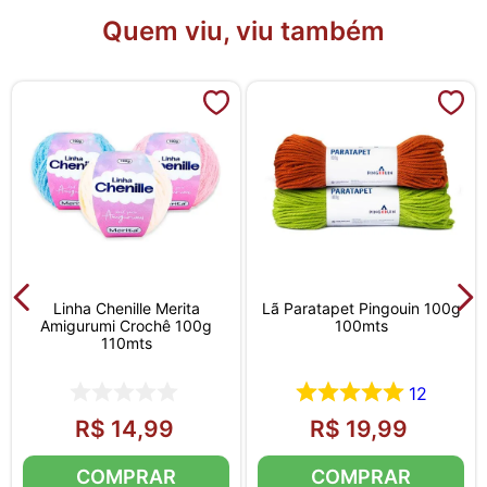
Quem viu, viu também
Linha Chenille Merita
Lã Paratapet Pingouin 100g
Amigurumi Crochê 100g
100mts
110mts
12
R$
14
,
99
R$
19
,
99