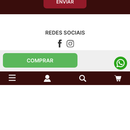
ENVIAR
REDES SOCIAIS
CONTATO
COMPRAR
Telefone (11) 4083-5555
Segunda à sexta das 08h00 às 17h00
Sábado das 09h00 às 14h00
atendimento@reidoarmarinho.com.br
AJUDA E SUPORTE
INSTITUCIONAL
Sarruf S/A (Rei do Armarinho) – Todos os direitos reservados | CNPJ: