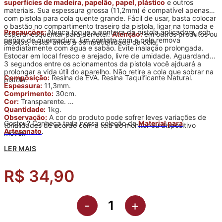
superfícies de madeira, papelão, papel, plástico
e outros
materiais. Sua espessura grossa (11,2mm) é compatível apenas
com pistola para cola quente grande. Fácil de usar, basta colocar
o bastão no compartimento traseiro da pistola, ligar na tomada e
Precauções:
Nunca toque a ponteira da pistola aplicadora, sob
esperar esquentar para derreter.
Atenção:
em outros produtos ou
perigo de queimadura. Em contato com a pele remova
objetos, testar antes a compatibilidade da cola.
imediatamente com água e sabão. Evite inalação prolongada.
Estocar em local fresco e arejado, livre de umidade. Aguardando
3 segundos entre os acionamentos da pistola você ajduará a
prolongar a vida útil do aparelho. Não retire a cola que sobrar na
Composição:
Resina de EVA. Resina Taquificante Natural.
pistola.
Espessura:
11,3mm.
Comprimento:
30cm.
Cor:
Transparente.
Quantidade:
1kg.
Observação:
A cor do produto pode sofrer leves variações de
Gostou? Conheça toda nossa coleção de
Material para
tonalidades de acordo com a tela do monitor ou dispositivo
Artesanato
.
móvel.
LER MAIS
R$ 34,90
-
+