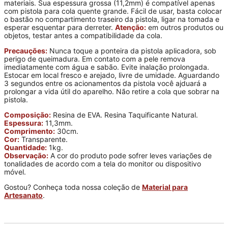
materiais. Sua espessura grossa (11,2mm) é compatível apenas
com pistola para cola quente grande. Fácil de usar, basta colocar
o bastão no compartimento traseiro da pistola, ligar na tomada e
esperar esquentar para derreter.
Atenção:
em outros produtos ou
objetos, testar antes a compatibilidade da cola.
Precauções:
Nunca toque a ponteira da pistola aplicadora, sob
perigo de queimadura. Em contato com a pele remova
imediatamente com água e sabão. Evite inalação prolongada.
Estocar em local fresco e arejado, livre de umidade. Aguardando
3 segundos entre os acionamentos da pistola você ajduará a
prolongar a vida útil do aparelho. Não retire a cola que sobrar na
pistola.
Composição:
Resina de EVA. Resina Taquificante Natural.
Espessura:
11,3mm.
Comprimento:
30cm.
Cor:
Transparente.
Quantidade:
1kg.
Observação:
A cor do produto pode sofrer leves variações de
tonalidades de acordo com a tela do monitor ou dispositivo
móvel.
Gostou? Conheça toda nossa coleção de
Material para
Artesanato
.