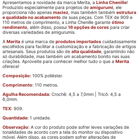
Apresentamos a novidade da marca Merita, a
Linha Chenille
!
Produzido especialmente para projetos de
amigurumi
, ele
proporciona não apenas
maciez
, mas também também
estrutura
e qualidade no acabamento
de suas peças. Com TEX de 909 e
110 metros de comprimento, a Linha Chenille garante
ótimo
rendimento
, além disso, possui
16 opções de cores
para criar
diversas variedades de amigurumis.
A
Merita
é uma marca de
produtos importados
cuidadosamente
escolhidos para facilitar a customização e a fabricação de artigos
artesanais. Seus produtos são de
alta qualidade
, garantindo não
só durabilidade, mas também um acabamento bonito nas suas
criações. Aproveite para conhecer melhor tudo o que a
Merita
oferece!
Composição:
100% poliéster.
Comprimento:
110 metros.
Agulha Recomendada:
Crochê: 4,5 a 7,0mm | Tricô: 4,5 a
6,0mm.
TEX:
909.
Quantidade:
1 unidade.
Observação:
A cor do produto pode sofrer leves variações de
tonalidades de acordo com a tela do monitor ou dispositivo
móvel. Além disso, as cores podem sofrer alterações de