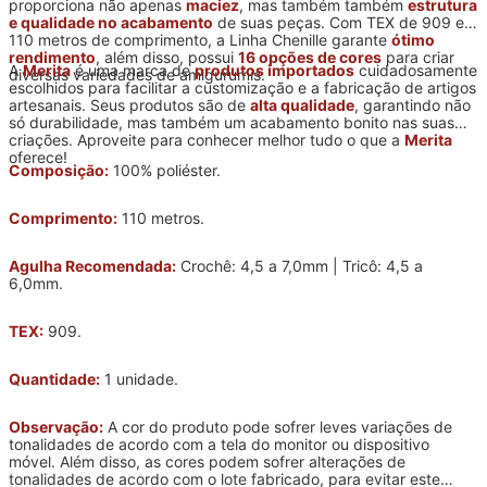
proporciona não apenas
maciez
, mas também também
estrutura
e qualidade no acabamento
de suas peças. Com TEX de 909 e
110 metros de comprimento, a Linha Chenille garante
ótimo
rendimento
, além disso, possui
16 opções de cores
para criar
A
Merita
é uma marca de
produtos importados
cuidadosamente
diversas variedades de amigurumis.
escolhidos para facilitar a customização e a fabricação de artigos
artesanais. Seus produtos são de
alta qualidade
, garantindo não
só durabilidade, mas também um acabamento bonito nas suas
criações. Aproveite para conhecer melhor tudo o que a
Merita
oferece!
Composição:
100% poliéster.
Comprimento:
110 metros.
Agulha Recomendada:
Crochê: 4,5 a 7,0mm | Tricô: 4,5 a
6,0mm.
TEX:
909.
Quantidade:
1 unidade.
Observação:
A cor do produto pode sofrer leves variações de
tonalidades de acordo com a tela do monitor ou dispositivo
móvel. Além disso, as cores podem sofrer alterações de
tonalidades de acordo com o lote fabricado, para evitar este