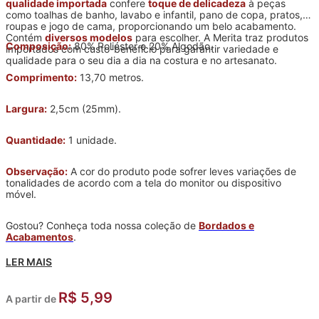
qualidade importada
confere
toque de delicadeza
à peças
como toalhas de banho, lavabo e infantil, pano de copa, pratos,
roupas e jogo de cama, proporcionando um belo acabamento.
Contém
diversos modelos
para escolher. A Merita traz produtos
Composição:
80% Poliéster e 20% Algodão.
importados com custo-benefício para garantir variedade e
qualidade para o seu dia a dia na costura e no artesanato.
Comprimento:
13,70 metros.
Largura:
2,5cm (25mm).
Quantidade:
1 unidade.
Observação:
A cor do produto pode sofrer leves variações de
tonalidades de acordo com a tela do monitor ou dispositivo
móvel.
Gostou? Conheça toda nossa coleção de
Bordados e
Acabamentos
.
LER MAIS
R$ 5,99
A partir de