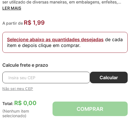
ser utilizado de diversas maneiras, em embalagens, enfeites,
decorações de ambiente, presente, pacotes, embrulhos,
LER MAIS
artesanato, etc.
Gostou? Conheça toda nossa coleção de
Fitas
.
R$ 1,99
A partir de
Quantidade: 1 Unidade.
Largura: 10 Milímentros ou Nº 2.
Selecione abaixo as quantidades desejadas
de cada
item e depois clique em comprar.
Comprimento: 9,14 Metros.
Composição: 100% Poliamida.
Calcule frete e prazo
Calcular
Não sei meu CEP
R$ 0,00
Total:
COMPRAR
(Nenhum item
selecionado)