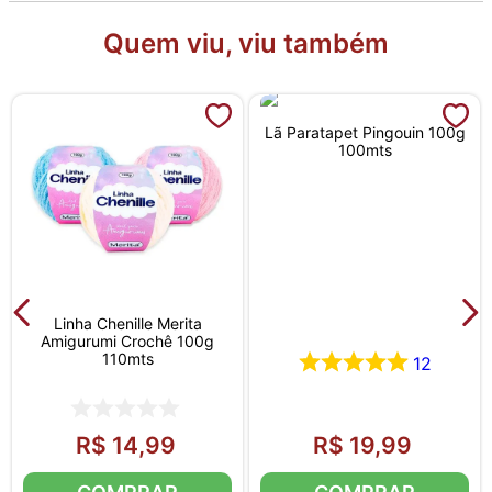
Quem viu, viu também
Lã Paratapet Pingouin 100g
100mts
Linha Chenille Merita
Amigurumi Crochê 100g
110mts
12
R$
14
,
99
R$
19
,
99