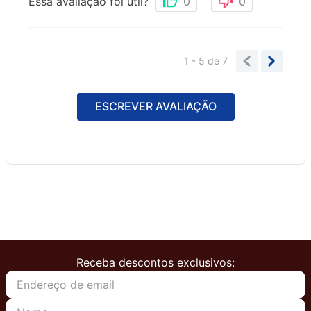
Essa avaliação foi útil?
0
0
1 - 5
de
7
ESCREVER AVALIAÇÃO
Receba descontos exclusivos: