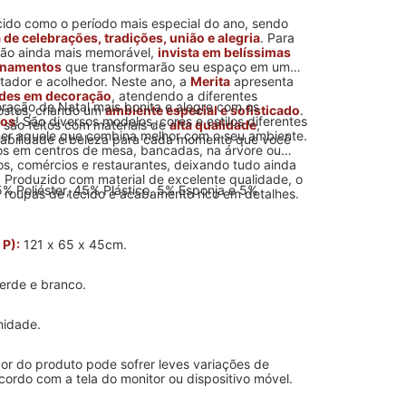
ido como o período mais especial do ano, sendo
a de celebrações, tradições, união e alegria
. Para
sião ainda mais memorável,
invista em belíssimas
rnamentos
que transformarão seu espaço em um
tador e acolhedor. Neste ano, a
Merita
apresenta
ades em decoração
, atendendo a diferentes
ração de Natal mais bonita e alegre com os
ostos, criando um
ambiente especial e sofisticado
.
nos
! São diversos modelos, cores e estilos diferentes
 são feitos com materiais de
alta qualidade
,
her aquele que combina melhor com o seu ambiente.
abilidade e beleza para cada momento que você
s em centros de mesa, bancadas, na árvore ou
ios, comércios e restaurantes, deixando tudo ainda
 Produzido com material de excelente qualidade, o
% Poliéster, 45% Plástico, 5% Esponja e 5%
 roupas de tecido e acabamento rico em detalhes.
 P):
121 x 65 x 45cm.
erde e branco.
nidade.
or do produto pode sofrer leves variações de
cordo com a tela do monitor ou dispositivo móvel.