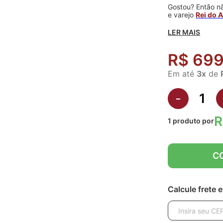
Gostou? Então nã
e varejo
Rei do 
LER MAIS
R$ 699
Em até
3
x
de
-
R
1
produto
por
C
Calcule frete 