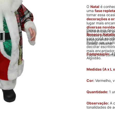
O
Natal
é conhec
uma
fase replet
tornar essa oca
decorações e o
lugar mais encan
diversas novid
Deixe a sua deco
preferências e g
Bonecos Natali
Nossos produtos
para você escol
assegurando dur
Podem ser usado
deseja celebrar.
decorar escritór
mais encantador.
Composição:
45
Papai Noel conta
Algodão.
Medidas (A x L x
Cor:
Vermelho, v
Quantidade:
1 u
Observação:
A c
tonalidades de a