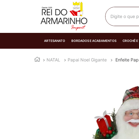
Digite o que p
ARTESANATO
BORDADOS E ACABAMENTOS
CROCHÊ E
NATAL
Papai Noel Gigante
Enfeite Pa