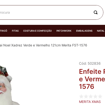
rocura
 TRICÔ
FITAS
COSTURA E CONFECÇÃO
PATCHWORK
EMBALAGENS
NATAL
pai Noel Xadrez Verde e Vermelho 121cm Merita FST-1576
:
502836
Enfeite
e Verme
1576
MERITA XMAS