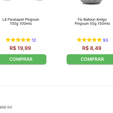
Lã Paratapet Pingouin
Fio Balloon Amigo
100g 100mts
Pingouin 50g 150mts
12
93
R$
19
,
99
R$
8
,
49
liá-lo!