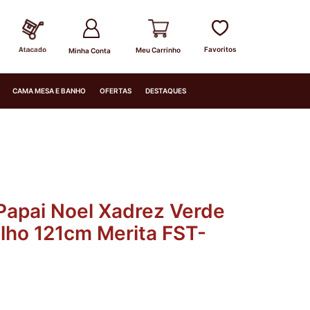
Minha Conta
CAMA MESA E BANHO
OFERTAS
DESTAQUES
 Papai Noel Xadrez Verde
lho 121cm Merita FST-