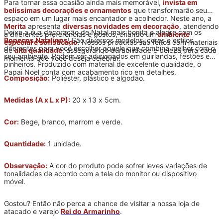
Para tornar essa ocasião ainda mais memorável,
invista em
belíssimas decorações e ornamentos
que transformarão seu
espaço em um lugar mais encantador e acolhedor. Neste ano, a
Merita
apresenta
diversas novidades em decoração
, atendendo
Deixe a sua decoração de Natal mais bonita e alegre com os
a diferentes preferências e gostos, criando um
ambiente
Bonecos Natalinos
! São diversos modelos, cores e estilos
especial e sofisticado
. Nossos produtos são feitos com materiais
diferentes para você escolher aquele que combina melhor com o
de
alta qualidade
, assegurando durabilidade e beleza para cada
seu ambiente. Podem ser adicionados em guirlandas, festões e
momento que você deseja celebrar.
pinheiros. Produzido com material de excelente qualidade, o
Papai Noel conta com acabamento rico em detalhes.
Composição:
Poliéster, plástico e algodão.
Medidas (A x L x P):
20 x 13 x 5cm.
Cor:
Bege, branco, marrom e verde.
Quantidade:
1 unidade.
Observação:
A cor do produto pode sofrer leves variações de
tonalidades de acordo com a tela do monitor ou dispositivo
móvel.
Gostou? Então não perca a chance de visitar a nossa loja de
atacado e varejo
Rei do Armarinho
.