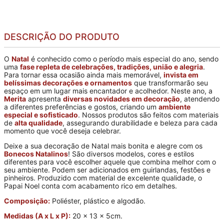
DESCRIÇÃO DO PRODUTO
O
Natal
é conhecido como o período mais especial do ano, sendo
uma
fase repleta de celebrações, tradições, união e alegria
.
Para tornar essa ocasião ainda mais memorável,
invista em
belíssimas decorações e ornamentos
que transformarão seu
espaço em um lugar mais encantador e acolhedor. Neste ano, a
Merita
apresenta
diversas novidades em decoração
, atendendo
a diferentes preferências e gostos, criando um
ambiente
especial e sofisticado
. Nossos produtos são feitos com materiais
de
alta qualidade
, assegurando durabilidade e beleza para cada
momento que você deseja celebrar.
Deixe a sua decoração de Natal mais bonita e alegre com os
Bonecos Natalinos
! São diversos modelos, cores e estilos
diferentes para você escolher aquele que combina melhor com o
seu ambiente. Podem ser adicionados em guirlandas, festões e
pinheiros. Produzido com material de excelente qualidade, o
Papai Noel conta com acabamento rico em detalhes.
Composição:
Poliéster, plástico e algodão.
Medidas (A x L x P):
20 x 13 x 5cm.