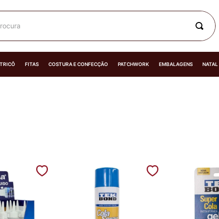
rocura
 TRICÔ
FITAS
COSTURA E CONFECÇÃO
PATCHWORK
EMBALAGENS
NATAL