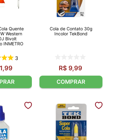
 Cola Quente
Cola de Contato 30g
7W Western
Incolor TekBond
J Bivolt
ção INMETRO
3
1
,
99
R$
9
,
99
PRAR
COMPRAR