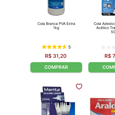
Cola Branca PVA Extra
Cola Adesivo
1kg
Acético Tr
5
5
R$
31
,
20
R$
7
COMPRAR
COM