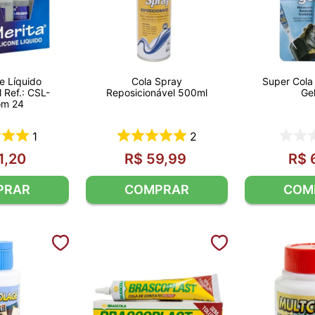
ne Líquido
Cola Spray
Super Cola
 Ref.: CSL-
Reposicionável 500ml
Ge
om 24
1
2
1
,
20
R$
59
,
99
R$
PRAR
COMPRAR
COM