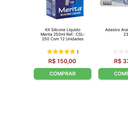
Kit Silicone Líquido
Adesivo Ara
Merita 250ml Ref.: CSL-
2
250 Com 12 Unidades
1
R$
150
,
00
R$
3
COMPRAR
COM