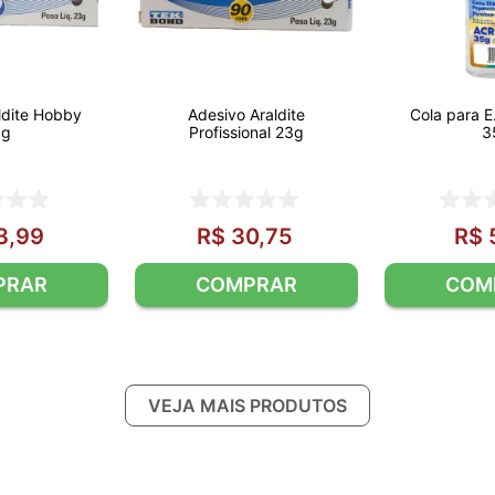
ldite Hobby
Adesivo Araldite
Cola para E
3g
Profissional 23g
3
3
,
99
R$
30
,
75
R$
PRAR
COMPRAR
COM