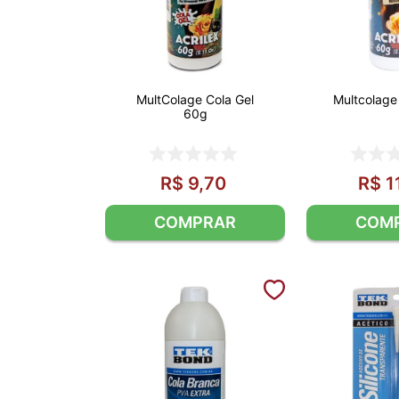
MultColage Cola Gel
Multcolage
60g
R$
9
,
70
R$
1
COMPRAR
COM