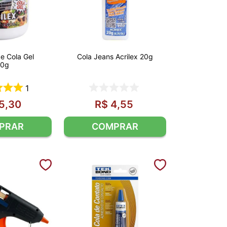
e Cola Gel
Cola Jeans Acrilex 20g
20g
1
5
,
30
R$
4
,
55
PRAR
COMPRAR