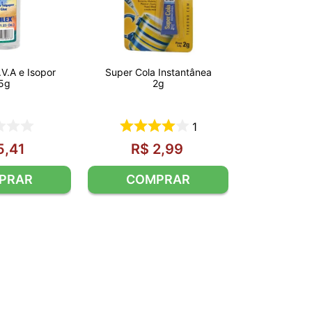
.V.A e Isopor
Super Cola Instantânea
5g
2g
1
5
,
41
R$
2
,
99
PRAR
COMPRAR