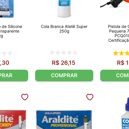
 de Silicone
Cola Branca Ateliê Super
Pistola de
ansparente
250g
Pequena 
0g
PCQ010
Certifica
,
30
R$
26
,
15
R$
1
PRAR
COMPRAR
COM