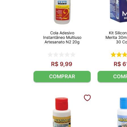
Cola Adesivo
Kit Silico
Instantâneo Multiuso
Merita 30ml
Artesanato N2 20g
30 C
R$
9
,
99
R$
6
COMPRAR
COM