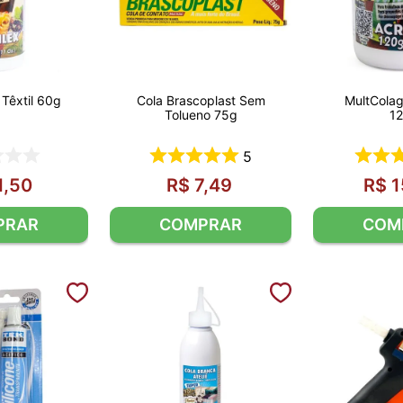
 Têxtil 60g
Cola Brascoplast Sem
MultColag
Tolueno 75g
1
5
1
,
50
R$
7
,
49
R$
1
PRAR
COMPRAR
COM