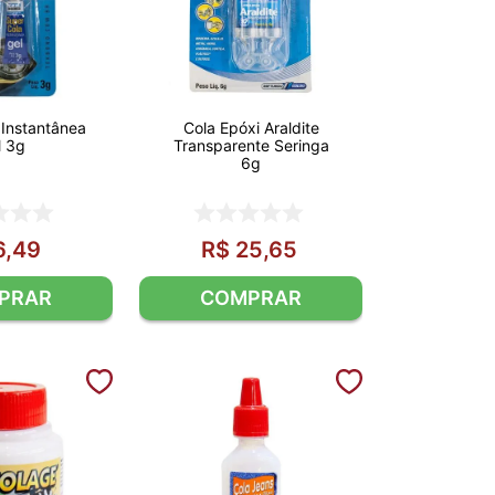
 Instantânea
Cola Epóxi Araldite
l 3g
Transparente Seringa
6g
6
,
49
R$
25
,
65
PRAR
COMPRAR