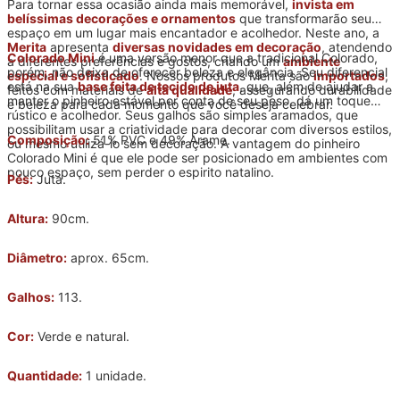
Para tornar essa ocasião ainda mais memorável,
invista em
belíssimas decorações e ornamentos
que transformarão seu
espaço em um lugar mais encantador e acolhedor. Neste ano, a
Merita
apresenta
diversas novidades em decoração
, atendendo
Colorado Mini
é uma versão menor que a tradicional Colorado,
a diferentes preferências e gostos, criando um
ambiente
porém, não deixa de oferecer beleza e elegância. Seu diferencial
especial e sofisticado
. Nossos produtos Merita são
importados
,
está na sua
base feita de tecido de juta
, que, além de ajudar a
feitos com materiais de
alta qualidade
, assegurando durabilidade
manter o pinheiro estável por conta de seu peso, dá um toque
e beleza para cada momento que você deseja celebrar.
rústico e acolhedor. Seus galhos são simples aramados, que
possibilitam usar a criatividade para decorar com diversos estilos,
Composição:
51% PVC e 49% Arame.
ou mesmo utilizá-lo sem decoração. A vantagem do pinheiro
Colorado Mini é que ele pode ser posicionado em ambientes com
pouco espaço, sem perder o espirito natalino.
Pés:
Juta.
Altura:
90cm.
Diâmetro:
aprox. 65cm.
Galhos:
113.
Cor:
Verde e natural.
Quantidade:
1 unidade.