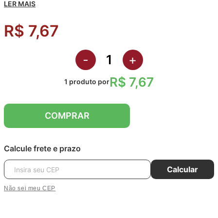
LER MAIS
Quantidade: 1 Unidade.
Composição: Plástico.
R$ 7,67
-
+
R$ 7,67
1
produto
por
COMPRAR
Calcule frete e prazo
Calcular
Não sei meu CEP