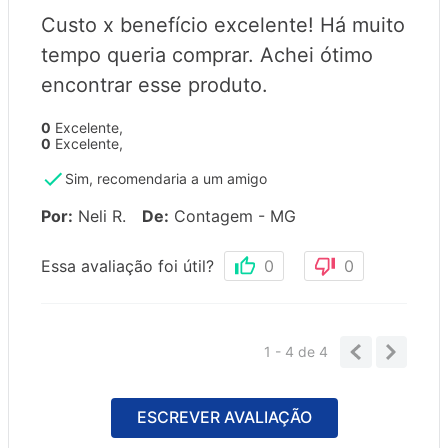
Custo x benefício excelente! Há muito
tempo queria comprar. Achei ótimo
encontrar esse produto.
0
Excelente
,
0
Excelente
,
Sim, recomendaria a um amigo
Por
:
Neli R.
De
:
Contagem - MG
Essa avaliação foi útil?
0
0
1 - 4
de
4
ESCREVER AVALIAÇÃO