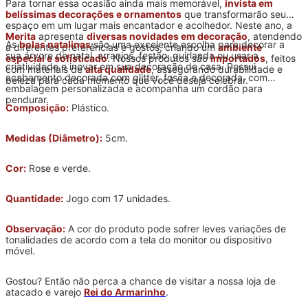
Para tornar essa ocasião ainda mais memorável,
invista em
belíssimas decorações e ornamentos
que transformarão seu
espaço em um lugar mais encantador e acolhedor. Neste ano, a
Merita
apresenta
diversas novidades em decoração
, atendendo
As
bolas natalinas
são uma excelente escolha para decorar a
a diferentes preferências e gostos, criando um
ambiente
sua árvore de natal, arranjos, festão, guirlanda ou usar a
especial e sofisticado
. Nossos produtos são
importados
, feitos
criatividade e inovar em sua decoração de casa. Possui
com materiais de
alta qualidade
, assegurando durabilidade e
acabamento decorada com glitter, fosca e decorada, com
beleza para cada momento que você deseja celebrar.
embalagem personalizada e acompanha um cordão para
pendurar.
Composição:
Plástico.
Medidas (Diâmetro):
5cm.
Cor:
Rose e verde.
Quantidade:
Jogo com 17 unidades.
Observação:
A cor do produto pode sofrer leves variações de
tonalidades de acordo com a tela do monitor ou dispositivo
móvel.
Gostou? Então não perca a chance de visitar a nossa loja de
atacado e varejo
Rei do Armarinho
.