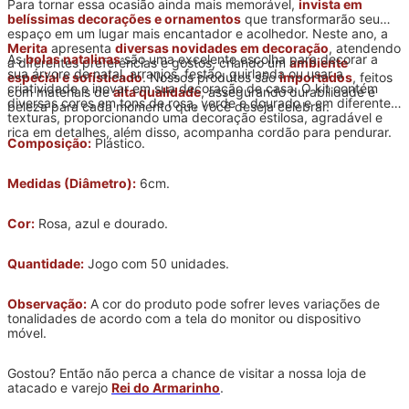
Para tornar essa ocasião ainda mais memorável,
invista em
belíssimas decorações e ornamentos
que transformarão seu
espaço em um lugar mais encantador e acolhedor. Neste ano, a
Merita
apresenta
diversas novidades em decoração
, atendendo
As
bolas natalinas
são uma excelente escolha para decorar a
a diferentes preferências e gostos, criando um
ambiente
sua árvore de natal, arranjos, festão, guirlanda ou usar a
especial e sofisticado
. Nossos produtos são
importados
, feitos
criatividade e inovar em sua decoração de casa. O kit contém
com materiais de
alta qualidade
, assegurando durabilidade e
diversas cores em tons de rosa, verde e dourado e em diferentes
beleza para cada momento que você deseja celebrar.
texturas, proporcionando uma decoração estilosa, agradável e
rica em detalhes, além disso, acompanha cordão para pendurar.
Composição:
Plástico.
Medidas (Diâmetro):
6cm.
Cor:
Rosa, azul e dourado.
Quantidade:
Jogo com 50 unidades.
Observação:
A cor do produto pode sofrer leves variações de
tonalidades de acordo com a tela do monitor ou dispositivo
móvel.
Gostou? Então não perca a chance de visitar a nossa loja de
atacado e varejo
Rei do Armarinho
.