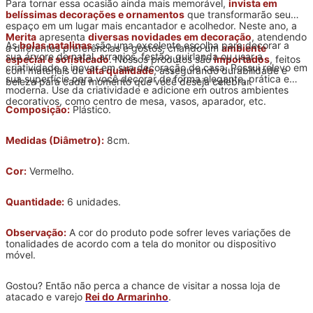
Para tornar essa ocasião ainda mais memorável,
invista em
belíssimas decorações e ornamentos
que transformarão seu
espaço em um lugar mais encantador e acolhedor. Neste ano, a
Merita
apresenta
diversas novidades em decoração
, atendendo
As
bolas natalinas
são uma excelente escolha para decorar a
a diferentes preferências e gostos, criando um
ambiente
sua árvore de natal, arranjos, festão, guirlanda ou usar a
especial e sofisticado
. Nossos produtos são
importados
, feitos
criatividade e inovar em sua decoração de casa. Possui relevo em
com materiais de
alta qualidade
, assegurando durabilidade e
sua superfície para você decorar de forma elegante, prática e
beleza para cada momento que você deseja celebrar.
moderna. Use da criatividade e adicione em outros ambientes
decorativos, como centro de mesa, vasos, aparador, etc.
Composição:
Plástico.
Medidas (Diâmetro):
8cm.
Cor:
Vermelho.
Quantidade:
6 unidades.
Observação:
A cor do produto pode sofrer leves variações de
tonalidades de acordo com a tela do monitor ou dispositivo
móvel.
Gostou? Então não perca a chance de visitar a nossa loja de
atacado e varejo
Rei do Armarinho
.