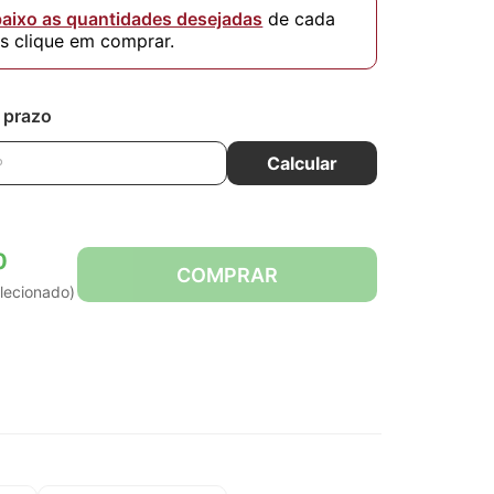
baixo as quantidades desejadas
de cada
is clique em comprar.
e prazo
Calcular
0
COMPRAR
lecionado)