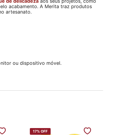
ue de delicadeza
aos seus projetos, como
belo acabamento. A Merita traz produtos
no artesanato.
itor ou dispositivo móvel.
17%
OFF