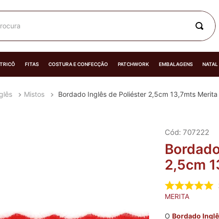
rocura
 TRICÔ
FITAS
COSTURA E CONFECÇÃO
PATCHWORK
EMBALAGENS
NATAL
glês
Mistos
Bordado Inglês de Poliéster 2,5cm 13,7mts Merita
:
707222
Bordado 
2,5cm 1
MERITA
O
Bordado Ingl