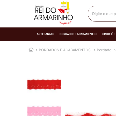
Digite o que p
ARTESANATO
BORDADOS E ACABAMENTOS
CROCHÊ E
BORDADOS E ACABAMENTOS
Bordado In