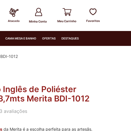
Minha Conta
CAMA MESA E BANHO
OFERTAS
DESTAQUES
 BDI-1012
Inglês de Poliéster
3,7mts Merita BDI-1012
3
avaliações
ês
da Merita é a escolha perfeita para as artesãs.