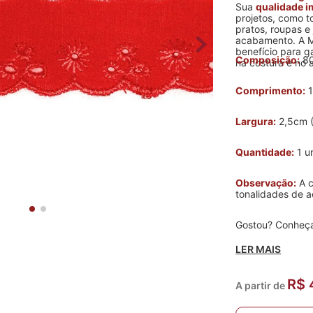
Sua
qualidade 
projetos, como t
pratos, roupas 
acabamento. A M
benefício para g
Composição:
80
na costura e no 
Comprimento:
1
Largura:
2,5cm 
Quantidade:
1 u
Observação:
A c
tonalidades de a
Gostou? Conheça
LER MAIS
R$ 
A partir de