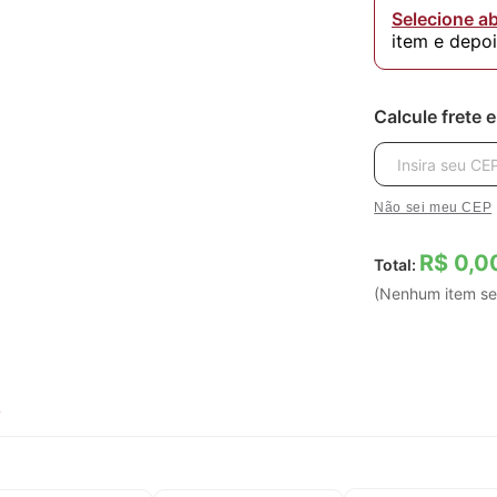
Selecione a
item e depo
Calcule frete 
Não sei meu CEP
R$ 0,0
Total:
(Nenhum item se
S