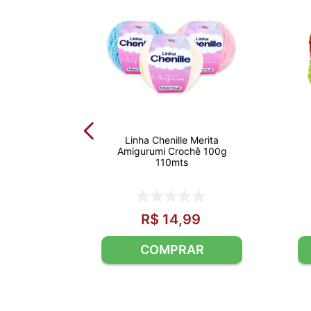
Linha Chenille Merita
Amigurumi Crochê 100g
110mts
R$
14
,
99