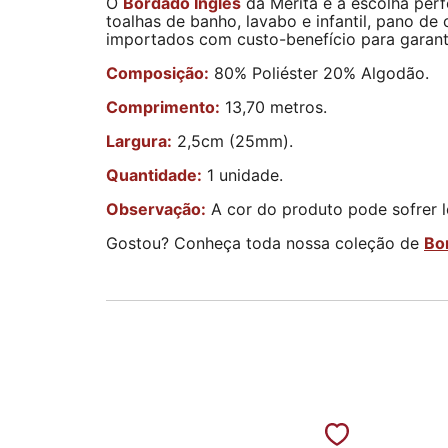
O
Bordado Inglês
da Merita é a escolha perf
toalhas de banho, lavabo e infantil, pano d
importados com custo-benefício para garanti
Composição:
80% Poliéster 20% Algodão.
Comprimento:
13,70 metros.
Largura:
2,5cm (25mm).
Quantidade:
1 unidade.
Observação:
A cor do produto pode sofrer l
Gostou? Conheça toda nossa coleção de
Bo