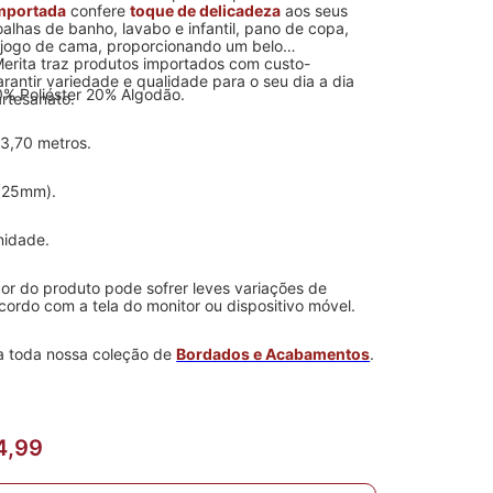
importada
confere
toque de delicadeza
aos seus
oalhas de banho, lavabo e infantil, pano de copa,
e jogo de cama, proporcionando um belo
erita traz produtos importados com custo-
arantir variedade e qualidade para o seu dia a dia
% Poliéster 20% Algodão.
artesanato.
3,70 metros.
(25mm).
nidade.
or do produto pode sofrer leves variações de
cordo com a tela do monitor ou dispositivo móvel.
 toda nossa coleção de
Bordados e Acabamentos
.
4,99