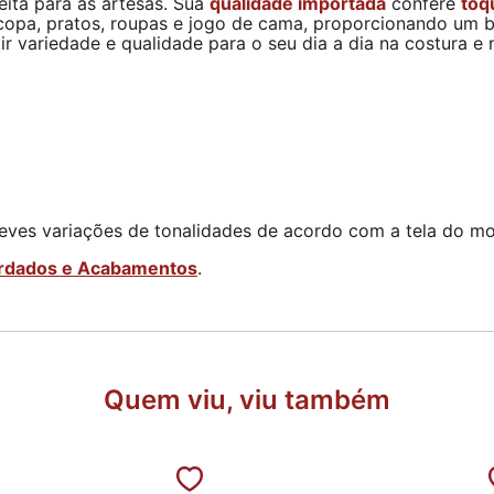
eita para as artesãs. Sua
qualidade importada
confere
toq
e copa, pratos, roupas e jogo de cama, proporcionando um 
r variedade e qualidade para o seu dia a dia na costura e 
eves variações de tonalidades de acordo com a tela do mon
rdados e Acabamentos
.
Quem viu, viu também