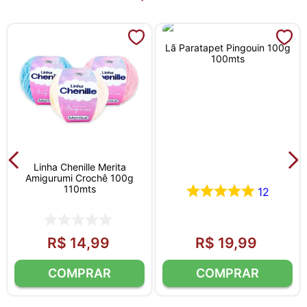
Lã Paratapet Pingouin 100g
100mts
Linha Chenille Merita
Amigurumi Crochê 100g
110mts
12
R$
14
,
99
R$
19
,
99