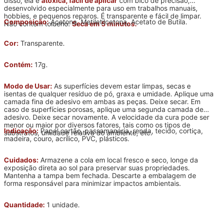
disso, ela é
atóxica, fácil de aplicar
com bico de precisão,
desenvolvido especialmente para uso em trabalhos manuais,
hobbies, e pequenos reparos. É transparente e fácil de limpar.
Composição:
Acetona, Metiletilcetona, Acetato de Butila.
Não contém tolueno.
Seca em 5 minutos.
Cor:
Transparente.
Contém:
17g.
Modo de Usar:
As superfícies devem estar limpas, secas e
isentas de qualquer resíduo de pó, graxa e umidade. Aplique uma
camada fina de adesivo em ambas as peças. Deixe secar. Em
caso de superfícies porosas, aplique uma segunda camada de
adesivo. Deixe secar novamente. A velocidade da cura pode ser
menor ou maior por diversos fatores, tais como os tipos de
Indicação:
Papel cartão, passamanaria, renda, tecido, cortiça,
substratos, umidade relativa do ambiente, etc.
madeira, couro, acrílico, PVC, plásticos.
Cuidados:
Armazene a cola em local fresco e seco, longe da
exposição direta ao sol para preservar suas propriedades.
Mantenha a tampa bem fechada. Descarte a embalagem de
forma responsável para minimizar impactos ambientais.
Quantidade:
1 unidade.