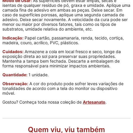
Modo de Usar:
As superfícies devem estar limpas, secas e
isentas de qualquer resíduo de pó, graxa e umidade. Aplique uma
camada fina de adesivo em ambas as peças. Deixe secar. Em
caso de superfícies porosas, aplique uma segunda camada de
adesivo. Deixe secar novamente. A velocidade da cura pode ser
menor ou maior por diversos fatores, tais como os tipos de
substratos, umidade relativa do ambiente, etc.
Indicação:
Papel cartão, passamanaria, renda, tecido, cortiça,
madeira, couro, acrílico, PVC, plásticos.
Cuidados:
Armazene a cola em local fresco e seco, longe da
exposição direta ao sol para preservar suas propriedades.
Mantenha a tampa bem fechada. Descarte a embalagem de
forma responsável para minimizar impactos ambientais.
Quantidade:
1 unidade.
Observação:
A cor do produto pode sofrer leves variações de
tonalidades de acordo com a tela do monitor ou dispositivo
móvel.
Gostou? Conheça toda nossa coleção de
Artesanato
.
Quem viu, viu também