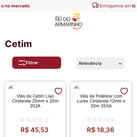
Entregamos em
todo o Brasil
Cetim
Filtrar
Relevância
Viés de Cetim Liso
Viés de Poliéster com
Cinderela 25mm x 20m
Lurex Cinderela 12mm x
202A
20m 350A
R$
45
,
53
R$
18
,
36