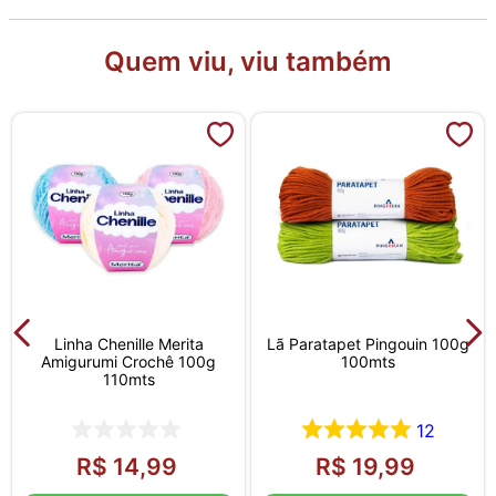
Quem viu, viu também
Linha Chenille Merita
Lã Paratapet Pingouin 100g
Amigurumi Crochê 100g
100mts
110mts
12
R$
14
,
99
R$
19
,
99