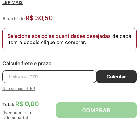
LER MAIS
Gostou? Conheça toda nossa coleção de
Agulhas
.
Embalagem: 6 Unidades
R$ 30,50
A partir de
Composição: 100% poliamida, linha: 100% poliester, gancho:
arame de aço revestido.
Selecione abaixo as quantidades desejadas
de cada
item e depois clique em comprar.
Calcule frete e prazo
Calcular
Não sei meu CEP
R$ 0,00
Total:
COMPRAR
(Nenhum item
selecionado)