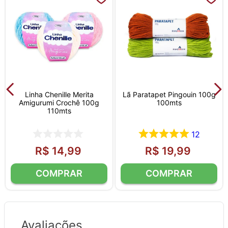
Linha Chenille Merita
Lã Paratapet Pingouin 100g
Amigurumi Crochê 100g
100mts
110mts
12
R$
14
,
99
R$
19
,
99
Avaliações