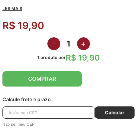
Gostou? Conheça toda nossa coleção de
Fecho de Contato
.
LER MAIS
Quantidade: 1 Unidade.
R$ 19,90
Metragem: 5 Metros (ambos os lados).
Composição: 100% Poliamida.
-
+
R$ 19,90
1
produto
por
COMPRAR
Calcule frete e prazo
Calcular
Não sei meu CEP