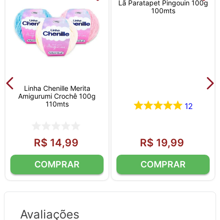
Lã Paratapet Pingouin 100g
100mts
Linha Chenille Merita
Amigurumi Crochê 100g
110mts
12
R$
14
,
99
R$
19
,
99
Avaliações