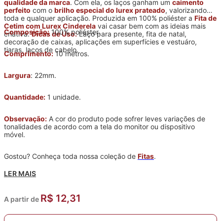
qualidade da marca
. Com ela, os laços ganham um
caimento
perfeito
com o
brilho especial do lurex prateado
, valorizando
toda e qualquer aplicação. Produzida em 100% poliéster a
Fita de
Cetim com Lurex Cinderela
vai casar bem com as ideias mais
Composição:
100% poliéster.
criativa.
Dicas de Uso:
Laço para presente, fita de natal,
decoração de caixas, aplicações em superfícies e vestuáro,
tiaras, laços de cabelo.
Comprimento:
10 metros.
Largura
: 22mm.
Quantidade:
1 unidade.
Observação:
A cor do produto pode sofrer leves variações de
tonalidades de acordo com a tela do monitor ou dispositivo
móvel.
Gostou? Conheça toda nossa coleção de
Fitas
.
LER MAIS
R$ 12,31
A partir de