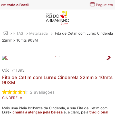
Pague em até
3x s/ juros
FITAS
Metalizada
Fita de Cetim com Lurex Cinderela
22mm x 10mts 903M
:
711893
Fita de Cetim com Lurex Cinderela 22mm x 10mts
903M
2
avaliações
CINDERELA
Mais uma ideia brilhante da Cinderela, a sua Fita de Cetim com
Lurex
chama a atenção pela beleza
e, é claro, pela
tradicional