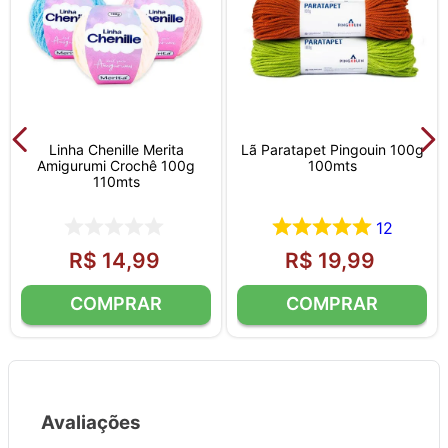
Linha Chenille Merita
Lã Paratapet Pingouin 100g
Amigurumi Crochê 100g
100mts
110mts
12
R$
14
,
99
R$
19
,
99
Avaliações