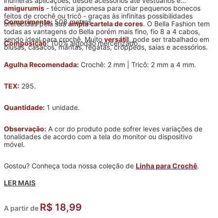
inúmeras aplicações, desde acessórios até vestuários e
amigurumis
- técnica japonesa para criar pequenos bonecos
feitos de crochê ou tricô - graças às infinitas possibilidades
Comprimento:
508 metros.
oferecidas pela sua
ampla cartela de cores
. O Bella Fashion tem
todas as vantagens do Bella porém mais fino, fio 8 a 4 cabos,
sendo ideal para crochê. Muito
versátil
, pode ser trabalhado em
Composição:
100% algodão mercerizado.
blusas, casacos, mantas, regatas, croppeds, saias e acessórios.
Agulha Recomendada:
Crochê: 2 mm | Tricô: 2 mm a 4 mm.
TEX:
295.
Quantidade:
1 unidade.
Observação:
A cor do produto pode sofrer leves variações de
tonalidades de acordo com a tela do monitor ou dispositivo
móvel.
Gostou? Conheça toda nossa coleção de
Linha para Crochê
.
LER MAIS
R$ 18,99
A partir de