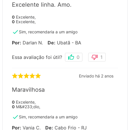
Excelente linha. Amo.
0
Excelente
,
0
Excelente
,
Sim, recomendaria a um amigo
Por
:
Darlan N.
De
:
Ubatã - BA
Essa avaliação foi útil?
0
1
Enviado há
2 anos
Maravilhosa
0
Excelente
,
0
M&#233;dio
,
Sim, recomendaria a um amigo
Por
:
Vania C.
De
:
Cabo Frio - RJ