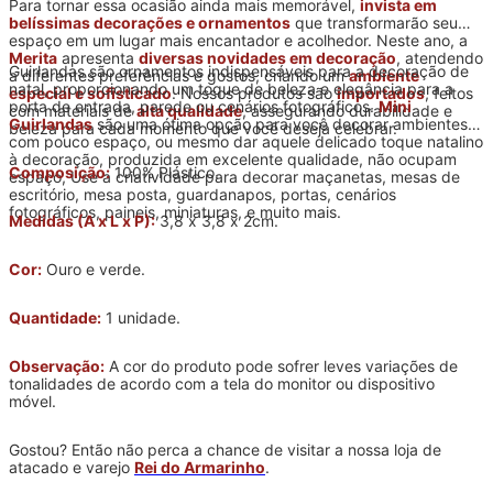
Para tornar essa ocasião ainda mais memorável,
invista em
belíssimas decorações e ornamentos
que transformarão seu
espaço em um lugar mais encantador e acolhedor. Neste ano, a
Merita
apresenta
diversas novidades em decoração
, atendendo
Guirlandas são ornamentos indispensáveis para a decoração de
a diferentes preferências e gostos, criando um
ambiente
natal, proporcionando um toque de beleza e elegância para a
especial e sofisticado
. Nossos produtos são
importados
, feitos
porta de entrada, parede ou cenários fotográficos.
Mini
com materiais de
alta qualidade
, assegurando durabilidade e
Guirlandas
são uma ótima opção para você decorar ambientes
beleza para cada momento que você deseja celebrar.
com pouco espaço, ou mesmo dar aquele delicado toque natalino
à decoração, produzida em excelente qualidade, não ocupam
Composição:
100% Plástico.
espaço, Use a criatividade para decorar maçanetas, mesas de
escritório, mesa posta, guardanapos, portas, cenários
fotográficos, paineis, miniaturas, e muito mais.
Medidas (A x L x P):
3,8 x 3,8 x 2cm.
Cor:
Ouro e verde.
Quantidade:
1 unidade.
Observação:
A cor do produto pode sofrer leves variações de
tonalidades de acordo com a tela do monitor ou dispositivo
móvel.
Gostou? Então não perca a chance de visitar a nossa loja de
atacado e varejo
Rei do Armarinho
.