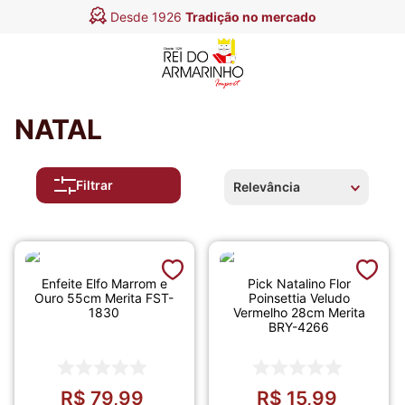
Desde 1926
Tradição no mercado
NATAL
Filtrar
Relevância
Enfeite Elfo Marrom e
Pick Natalino Flor
Ouro 55cm Merita FST-
Poinsettia Veludo
1830
Vermelho 28cm Merita
BRY-4266
R$
79
,
99
R$
15
,
99