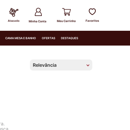
Minha Conta
CAMA MESA E BANHO
OFERTAS
DESTAQUES
Relevância
ra.
usca.