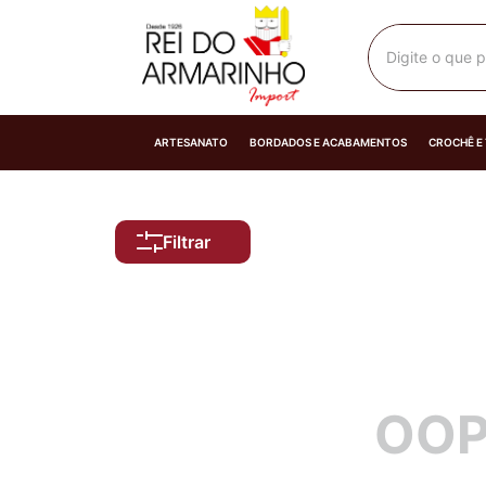
Digite o que p
ARTESANATO
BORDADOS E ACABAMENTOS
CROCHÊ E
Filtrar
OOP