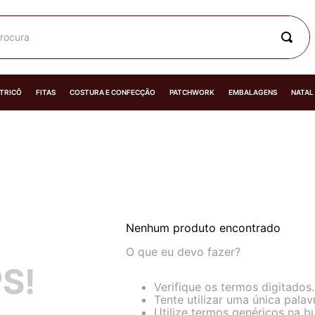
rocura
 TRICÔ
FITAS
COSTURA E CONFECÇÃO
PATCHWORK
EMBALAGENS
NATAL
Nenhum produto encontrado
O que eu devo fazer?
S!
Verifique os termos digitados.
Tente utilizar uma única palav
Utilize termos genéricos na b