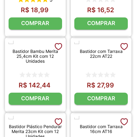
R$
18
,
99
R$
16
,
52
COMPRAR
COMPRAR
Bastidor Bambu Merita
Bastidor com Tarraxa
25,4cm Kit com 12
22cm AT22
Unidades
R$
142
,
44
R$
27
,
99
COMPRAR
COMPRAR
Bastidor Plástico Pendurar
Bastidor com Tarraxa
Merita 23cm Kit com 12
16cm AT16
Unidades