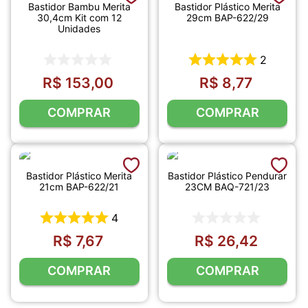
Bastidor Bambu Merita
Bastidor Plástico Merita
30,4cm Kit com 12
29cm BAP-622/29
Unidades
2
R$
153
,
00
R$
8
,
77
COMPRAR
COMPRAR
Bastidor Plástico Merita
Bastidor Plástico Pendurar
21cm BAP-622/21
23CM BAQ-721/23
4
R$
7
,
67
R$
26
,
42
COMPRAR
COMPRAR