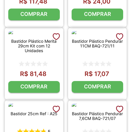
R$
117
,
48
R$
24
,
00
COMPRAR
COMPRAR
Bastidor Plástico Merita
Bastidor Plástico Pendurar
29cm Kit com 12
11CM BAQ-721/11
Unidades
R$
81
,
48
R$
17
,
07
COMPRAR
COMPRAR
Bastidor 25cm Ref : A25
Bastidor Plástico Pendurar
7,6CM BAQ-721/07
5