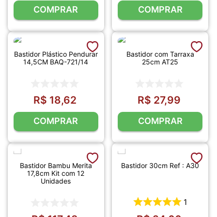
COMPRAR
COMPRAR
Bastidor Plástico Pendurar
Bastidor com Tarraxa
14,5CM BAQ-721/14
25cm AT25
R$
18
,
62
R$
27
,
99
COMPRAR
COMPRAR
Bastidor Bambu Merita
Bastidor 30cm Ref : A30
17,8cm Kit com 12
Unidades
1