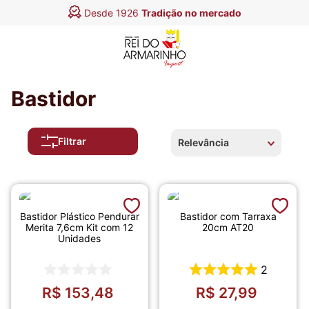
Desde 1926
Tradição no mercado
Bastidor
Filtrar
Relevância
Bastidor Plástico Pendurar
Bastidor com Tarraxa
Merita 7,6cm Kit com 12
20cm AT20
Unidades
2
R$
153
,
48
R$
27
,
99