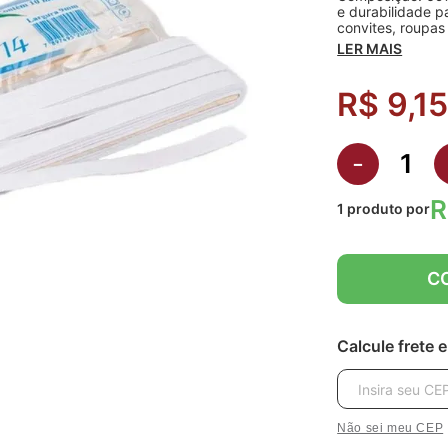
e durabilidade p
convites, roupas 
LER MAIS
R$ 9,1
-
R
1
produto
por
C
Calcule frete 
Não sei meu CEP