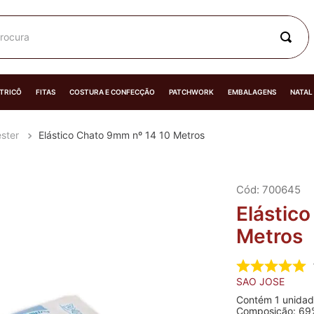
rocura
 TRICÔ
FITAS
COSTURA E CONFECÇÃO
PATCHWORK
EMBALAGENS
NATAL
ester
Elástico Chato 9mm nº 14 10 Metros
:
700645
Elástic
Metros
SAO JOSE
Contém 1 unidad
Composição: 69% poliéster e 