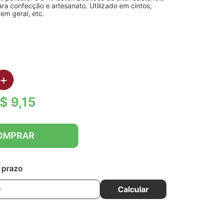
ara confecção e artesanato. Utilizado em cintos,
em geral, etc.
5
+
$ 9,15
OMPRAR
e prazo
Calcular