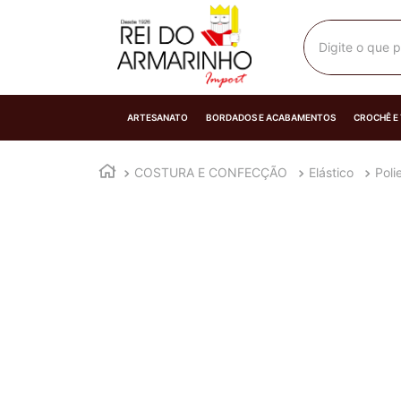
Digite o que p
ARTESANATO
BORDADOS E ACABAMENTOS
CROCHÊ E
COSTURA E CONFECÇÃO
Elástico
Poli