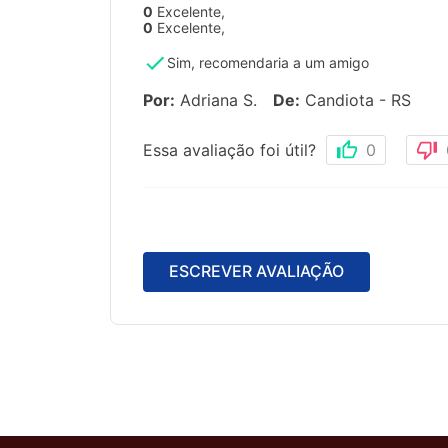
0
Excelente
,
0
Excelente
,
Sim, recomendaria a um amigo
Por
:
Adriana S.
De
:
Candiota - RS
Essa avaliação foi útil?
0
ESCREVER AVALIAÇÃO